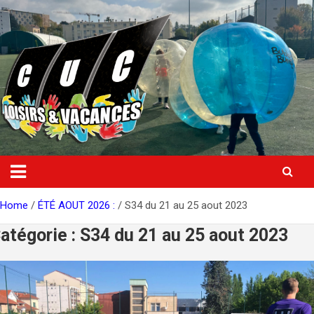
Skip
to
content
Home
ÉTÉ AOUT 2026 :
S34 du 21 au 25 aout 2023
atégorie :
S34 du 21 au 25 aout 2023