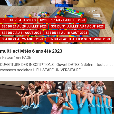
PLUS DE 70 ACTIVITES
S29 DU 17 AU 21 JUILLET 2023
S30 DU 24 AU 28 JUILLET 2023
S31 DU 31 JUILLET AU 4 AOUT 2023
S32 DU 7 AU 11 AOUT 2023
S33 DU 14 AU 18 AOUT 2023
S34 DU 21 AU 25 AOUT 2023
S35 DU 28 AOUT AU 1ER SEPTEMBRE 2023
multi-activités 6 ans été 2023
Retour 1ère PAGE
OUVERTURE DES INSCRIPTIONS : Ouvert DATES à définir : toutes les
vacances scolaires LIEU: STADE UNIVERSITAIRE…