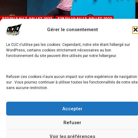
S27 DU 3 AU 7 JUILLET 2023
S28 DU 10 AU 13 JUILLET 2023
S32 DU 7 AU 11 AOUT 2023
S33 DU 14 AU 18 AOUT 2023
Gérer le consentement
S34 DU 21 AU 25 AOUT 2023
S35 DU 28 AOUT AU 1ER SEPTEMBRE 2023
STAGES FUN
Le CUC n'utilise pas les cookies. Cependant, notre site étant hébergé sur
WordPress, certains cookies strictement nécessaires au bon
MULTISPORTS + sortie 11-16 ANS
fonctionnement du site peuvent être utilisés par notre hébergeur.
Retour 1ère PAGE
OUVERTURE DES INSCRIPTIONS : 28 avril 2023 DATES : été 2023
Refuser ces cookies n'aura aucun impact sur votre expérience de navigation
S27 - S28 - S32…
sur . Vous pourrez continuer à utiliser toutes les fonctionnalités de notre site
sans aucune restriction.
Copyright © 2026
Accepter
Refuser
Voir les préférences