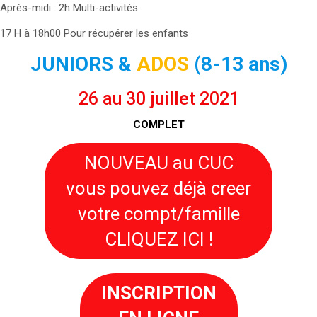
Après-midi : 2h Multi-activités
17 H à 18h00 Pour récupérer les enfants
JUNIORS &
ADOS
(8-13 ans)
26 au 30 juillet 2021
COMPLET
NOUVEAU au CUC
vous pouvez déjà creer
votre compt/famille
CLIQUEZ ICI !
INSCRIPTION