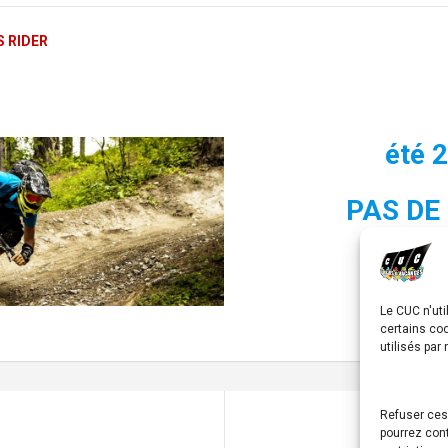
 RIDER
été 
PAS DE
Le CUC n'uti
certains co
utilisés par
Refuser ces
pourrez cont