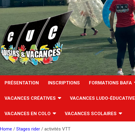
Skip
to
content
PRÉSENTATION
INSCRIPTIONS
FORMATIONS BAFA
VACANCES CRÉATIVES
VACANCES LUDO-ÉDUCATIV
VACANCES EN COLO
VACANCES SCOLAIRES
Home
Stages rider
activités VTT