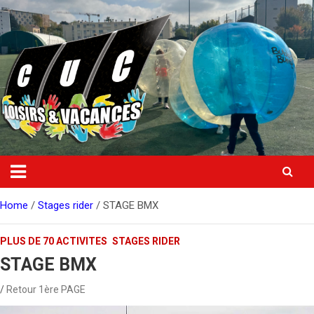
Skip
to
content
Home
Stages rider
STAGE BMX
PLUS DE 70 ACTIVITES
STAGES RIDER
STAGE BMX
Retour 1ère PAGE