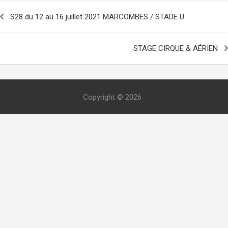
avigation
S28 du 12 au 16 juillet 2021 MARCOMBES / STADE U
e
’article
STAGE CIRQUE & AÉRIEN
Copyright © 2026