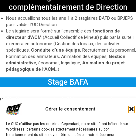
complémentairement de Direction
Nous accueillons tous les ans 1 à 2 stagiaires BAFD ou BPJEPS
pour valider l’UC Direction
Le stagiaire sera formé sur l’ensemble des
fonctions de
directeur
d’ACM
(Accueil Collectif de Mineur) puis par la suite il
exercera en autonomie (Gestion des locaux, des activités
spécifiques,
Conduite d’une équipe
, Recrutement du personnel,
Formation des animateurs, Animation des équipes,
Gestion
administrative
, économat, logistique,
Animation du projet
pédagogique de l’ACM
…)
Stage BAFA
BAFA :
Nous accueillons plus de 50 jeunes chaque année, nous les
formons jusqu’à la validation de leur diplôme.
Gérer le consentement
Le CUC n'utilise pas les cookies. Cependant, notre site étant hébergé sur
WordPress, certains cookies strictement nécessaires au bon
avigation
fonctionnement du site peuvent être utilisés par notre hébergeur.