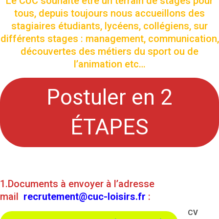
Le CUC souhaite être un terrain de stages pour
tous, depuis toujours nous accueillons des
stagiaires étudiants, lycéens, collégiens, sur
différents stages : management, communication,
découvertes des métiers du sport ou de
l’animation etc…
Postuler en 2
ÉTAPES
1.Documents à envoyer à l’adresse
mail
recrutement@cuc-loisirs.fr
:
CV