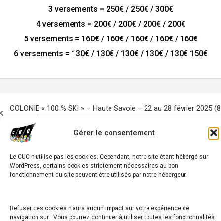
3 versements = 250€ / 250€ / 300€
4 versements = 200€ / 200€ / 200€ / 200€
5 versements = 160€ / 160€ / 160€ / 160€ / 160€
6 versements = 130€ / 130€ / 130€ / 130€ / 130€ 150€
avigation
COLONIE « 100 % SKI » – Haute Savoie – 22 au 28 février 2025 (8
e
à 15 ans)
’article
Gérer le consentement
COLONIE « Multi-Neige » – Haute Savoie – 1er au 8 mars 2025 –
Le CUC n'utilise pas les cookies. Cependant, notre site étant hébergé sur
8 à 12 ans
WordPress, certains cookies strictement nécessaires au bon
fonctionnement du site peuvent être utilisés par notre hébergeur.
Copyright © 2026
Refuser ces cookies n'aura aucun impact sur votre expérience de
navigation sur . Vous pourrez continuer à utiliser toutes les fonctionnalités