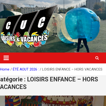
Skip
to
content
Home
ÉTÉ AOUT 2026 :
LOISIRS ENFANCE – HORS VACANCES
atégorie :
LOISIRS ENFANCE – HORS
VACANCES