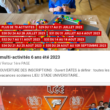
PLUS DE 70 ACTIVITES
S29 DU 17 AU 21 JUILLET 2023
S30 DU 24 AU 28 JUILLET 2023
S31 DU 31 JUILLET AU 4 AOUT 2023
S32 DU 7 AU 11 AOUT 2023
S33 DU 14 AU 18 AOUT 2023
S34 DU 21 AU 25 AOUT 2023
S35 DU 28 AOUT AU 1ER SEPTEMBRE 2023
multi-activités 6 ans été 2023
Retour 1ère PAGE
OUVERTURE DES INSCRIPTIONS : Ouvert DATES à définir : toutes les
vacances scolaires LIEU: STADE UNIVERSITAIRE…