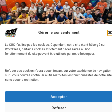
PLUS DE 70 ACTIVITES
S29 DU 17 AU 21 JUILLET 2023
Gérer le consentement
S30 DU 24 AU 28 JUILLET 2023
S31 DU 31 JUILLET AU 4 AOUT 2023
S35 DU 28 AOUT AU 1ER SEPTEMBRE 2023
STAGES FUN
Le CUC n'utilise pas les cookies. Cependant, notre site étant hébergé sur
WordPress, certains cookies strictement nécessaires au bon
STAGE TIRS DE PRÉCISIONS LASER/paintball
fonctionnement du site peuvent être utilisés par notre hébergeur.
Retour 1ère PAGE
OUVERTURE DES INSCRIPTIONS : 28 avril 2023 DATES : été 2023
Refuser ces cookies n'aura aucun impact sur votre expérience de navigation
S29 - S30 - S31…
sur . Vous pourrez continuer à utiliser toutes les fonctionnalités de notre site
sans aucune restriction.
Copyright © 2026
Accepter
Refuser