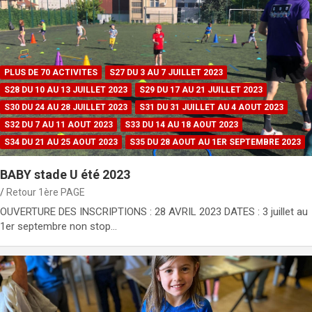
PLUS DE 70 ACTIVITES
S27 DU 3 AU 7 JUILLET 2023
S28 DU 10 AU 13 JUILLET 2023
S29 DU 17 AU 21 JUILLET 2023
S30 DU 24 AU 28 JUILLET 2023
S31 DU 31 JUILLET AU 4 AOUT 2023
S32 DU 7 AU 11 AOUT 2023
S33 DU 14 AU 18 AOUT 2023
S34 DU 21 AU 25 AOUT 2023
S35 DU 28 AOUT AU 1ER SEPTEMBRE 2023
BABY stade U été 2023
Retour 1ère PAGE
OUVERTURE DES INSCRIPTIONS : 28 AVRIL 2023 DATES : 3 juillet au
1er septembre non stop…