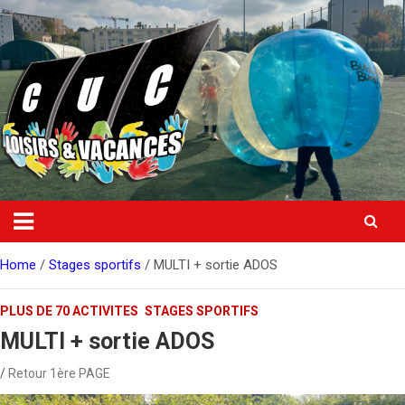
Skip
to
content
Home
Stages sportifs
MULTI + sortie ADOS
PLUS DE 70 ACTIVITES
STAGES SPORTIFS
MULTI + sortie ADOS
Retour 1ère PAGE