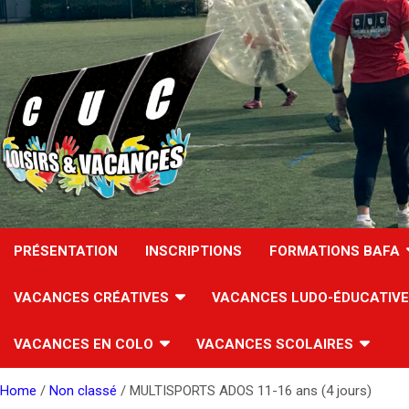
Skip
to
content
PRÉSENTATION
INSCRIPTIONS
FORMATIONS BAFA
VACANCES CRÉATIVES
VACANCES LUDO-ÉDUCATIV
VACANCES EN COLO
VACANCES SCOLAIRES
Home
Non classé
MULTISPORTS ADOS 11-16 ans (4 jours)