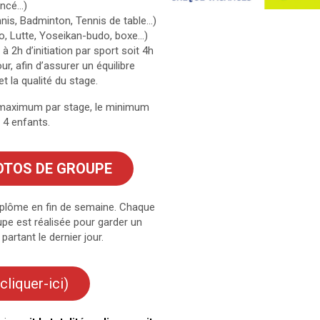
ancé…)
nis, Badminton, Tennis de table…)
, Lutte, Yoseikan-budo, boxe…)
à 2h d’initiation par sport soit 4h
r, afin d’assurer un équilibre
et la qualité du stage.
 maximum par stage, le minimum
 4 enfants.
OTOS DE GROUPE
diplôme en fin de semaine. Chaque
pe est réalisée pour garder un
artant le dernier jour.
cliquer-ici)