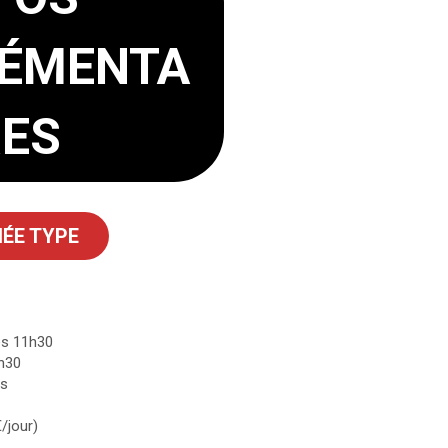
ÉMENTA
RES
ÉE TYPE
ès 11h30
2h30
ts
/jour)