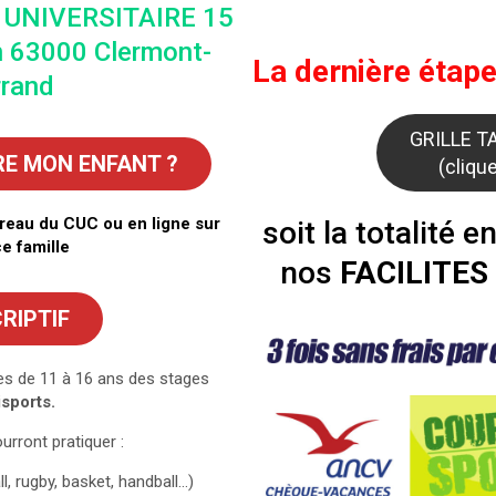
E UNIVERSITAIRE 15
on 63000 Clermont-
La dernière étape
rrand
GRILLE T
RE MON ENFANT ?
(clique
ureau du CUC ou en ligne sur
soit la totalité e
ce famille
nos
FACILITES
RIPTIF
s de 11 à 16 ans des stages
isports.
urront pratiquer :
l, rugby, basket, handball…)