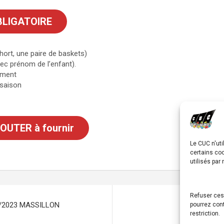
BLIGATOIRE
hort, une paire de baskets)
vec prénom de l’enfant).
rement
 saison
UTER à fournir
Le CUC n'uti
certains co
utilisés par
Refuser ces
0/2023 MASSILLON
BABY 3
pourrez cont
restriction.