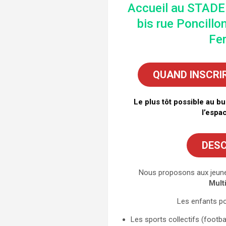
Accueil au STAD
bis rue Poncill
Fe
QUAND INSCRI
Le plus tôt possible au b
l’espa
DESC
Nous proposons aux jeune
Mult
Les enfants po
Les sports collectifs (footbal