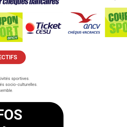
ECTIFS
ivités sportives.
és socio-culturelles.
semble.
FOS