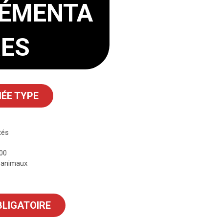
ÉMENTA
RES
ÉE TYPE
tés
00
 animaux
BLIGATOIRE