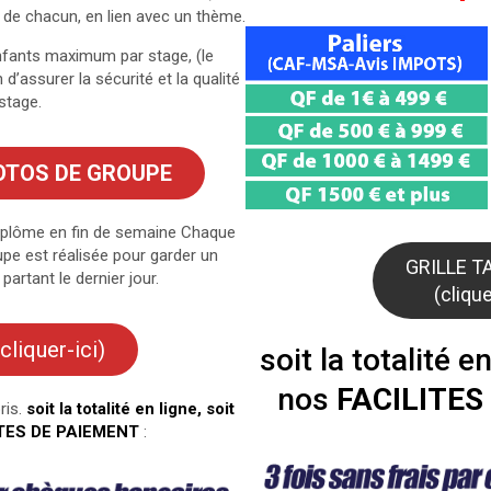
 de chacun, en lien avec un thème.
enfants maximum par stage, (le
d’assurer la sécurité et la qualité
stage.
OTOS DE GROUPE
diplôme en fin de semaine Chaque
pe est réalisée pour garder un
GRILLE T
artant le dernier jour.
(clique
cliquer-ici)
soit la totalité e
nos
FACILITES
ris.
soit la totalité en ligne, soit
TES DE PAIEMENT
: