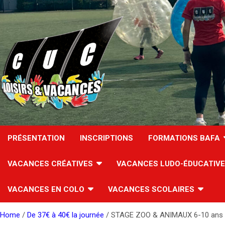
Skip
to
content
PRÉSENTATION
INSCRIPTIONS
FORMATIONS BAFA
VACANCES CRÉATIVES
VACANCES LUDO-ÉDUCATIV
VACANCES EN COLO
VACANCES SCOLAIRES
Home
De 37€ à 40€ la journée
STAGE ZOO & ANIMAUX 6-10 ans