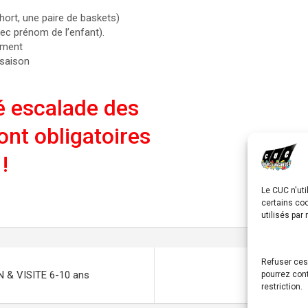
hort, une paire de baskets)
vec prénom de l’enfant).
rement
 saison
té escalade des
ont obligatoires
!
Le CUC n'uti
certains co
utilisés par
Refuser ces
& VISITE 6-10 ans
ST
pourrez cont
restriction.