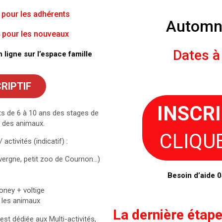
 pour les adhérents
Automn
4 pour les nouveaux
Dates à 
ligne sur l’espace famille
RIPTIF
INSCR
s de 6 à 10 ans des stages de
 des animaux.
CLIQUE
activités (indicatif) :
vergne, petit zoo de Cournon…)
Besoin d’aide 0
oney + voltige
r les animaux
La dernière étape
 est dédiée aux Multi-activités,