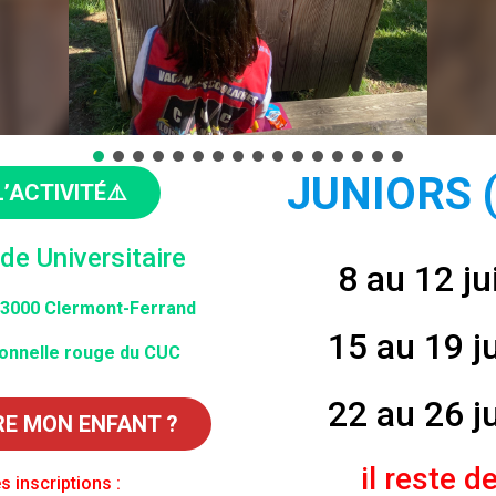
JUNIORS (
L’ACTIVITÉ⚠️
de Universitaire
8 au 12 ju
 63000 Clermont-Ferrand
15 au 19 ju
tonnelle rouge du CUC
22 au 26 ju
RE MON ENFANT ?
i
l reste d
s inscriptions :