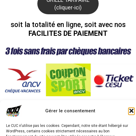
(cliquer-ici)
soit la totalité en ligne, soit avec nos
FACILITES DE PAIEMENT
Gérer le consentement
avigation
STAGE E-SPORT + MULTISPORTS 9-14 ans
Le CUC n'utilise pas les cookies. Cependant, notre site étant hébergé sur
e
WordPress, certains cookies strictement nécessaires au bon