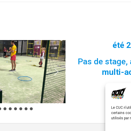
été 
Pas de stage,
multi-ac
Le CUC n'uti
certains co
utilisés par