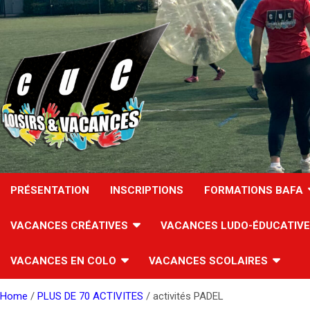
Skip
to
content
PRÉSENTATION
INSCRIPTIONS
FORMATIONS BAFA
VACANCES CRÉATIVES
VACANCES LUDO-ÉDUCATIV
VACANCES EN COLO
VACANCES SCOLAIRES
Home
PLUS DE 70 ACTIVITES
activités PADEL