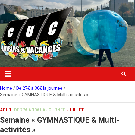
Skip
to
content
Home
De 27€ à 30€ la journée
Semaine « GYMNASTIQUE & Multi-activités »
AOUT
DE 27€ À 30€ LA JOURNÉE
JUILLET
Semaine « GYMNASTIQUE & Multi-
activités »