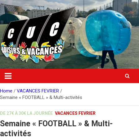
Skip
to
content
Home
VACANCES FEVRIER
Semaine « FOOTBALL » & Multi-activités
DE 27€ À 30€ LA JOURNÉE
VACANCES FEVRIER
Semaine « FOOTBALL » & Multi-
activités