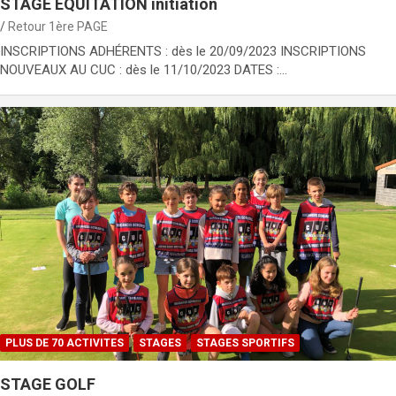
STAGE ÉQUITATION initiation
Retour 1ère PAGE
INSCRIPTIONS ADHÉRENTS : dès le 20/09/2023 INSCRIPTIONS
NOUVEAUX AU CUC : dès le 11/10/2023 DATES :…
PLUS DE 70 ACTIVITES
STAGES
STAGES SPORTIFS
STAGE GOLF