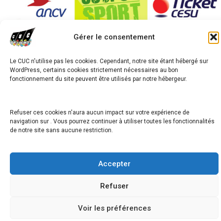
Gérer le consentement
Le CUC n'utilise pas les cookies. Cependant, notre site étant hébergé sur
WordPress, certains cookies strictement nécessaires au bon
avigation
fonctionnement du site peuvent être utilisés par notre hébergeur.
Semaine « LEGO & Multisports »
e
’article
Refuser ces cookies n'aura aucun impact sur votre expérience de
Semaine « Dessin 🖍️ créa ✂️ & nature 🌳 »
navigation sur . Vous pourrez continuer à utiliser toutes les fonctionnalités
de notre site sans aucune restriction.
Accepter
Copyright © 2026
Refuser
Voir les préférences