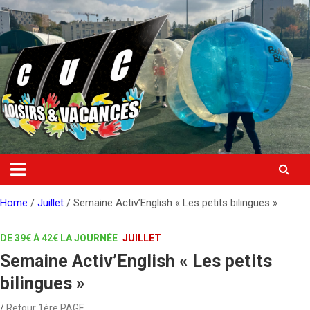
Skip
to
content
Home
Juillet
Semaine Activ’English « Les petits bilingues »
DE 39€ À 42€ LA JOURNÉE
JUILLET
Semaine Activ’English « Les petits
bilingues »
Retour 1ère PAGE